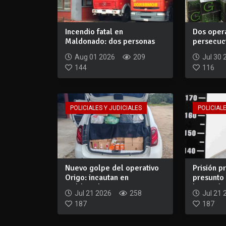
Incendio fatal en
Dos opera
Maldonado: dos personas
persecuc
murieron y un jove...
$3.000.00
Aug 01 2026
209
Jul 30 
144
116
POLICIALES Y JUDICIALES
POLICIALE
Nuevo golpe del operativo
Prisión p
Origo: incautan en
presunto 
Maldonado merca...
homicidio
Jul 21 2026
258
Jul 21 
187
187