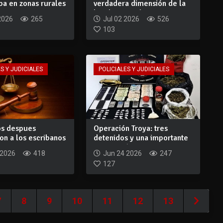
ba en zonas rurales
verdadera dimensión de la
banda que rob...
2026
265
Jul 02 2026
526
103
S Y JUDICIALES
POLICIALES Y JUDICIALES
os despues
Operación Troya: tres
on a los escribanos
detenidos y una importante
Nie...
incautación...
 2026
418
Jun 24 2026
247
127
7
8
9
10
11
12
13