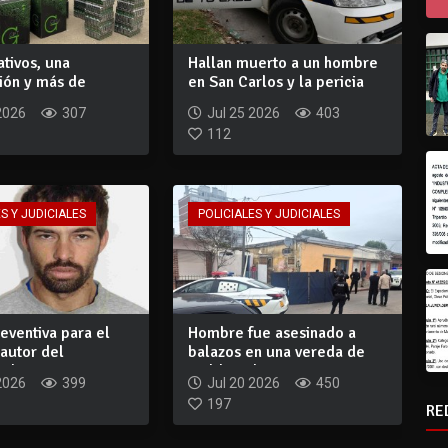
tivos, una
Hallan muerto a un hombre
ión y más de
en San Carlos y la pericia
0 en merca...
convier...
2026
307
Jul 25 2026
403
112
S Y JUDICIALES
POLICIALES Y JUDICIALES
reventiva para el
Hombre fue asesinado a
autor del
balazos en una vereda de
 de J...
Maldonado a...
2026
399
Jul 20 2026
450
197
RE