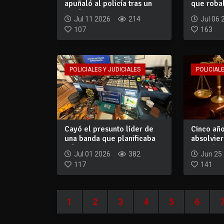
apuñaló al policía tras un
que roba
incident...
suma e...
Jul 11 2026
214
Jul 06 
107
163
POLICIALES Y JUDICIALES
POLICIALE
Cayó el presunto líder de
Cinco añ
una banda que planificaba
absolvier
robos en...
De León, 
Jul 01 2026
382
Jun 25
117
141
1
2
3
4
5
6