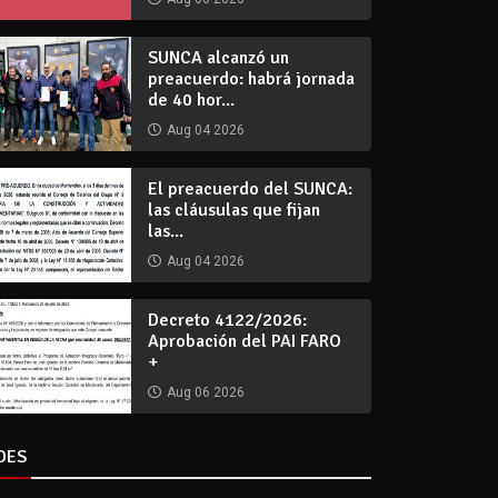
SUNCA alcanzó un
preacuerdo: habrá jornada
de 40 hor...
Aug 04 2026
El preacuerdo del SUNCA:
las cláusulas que fijan
las...
Aug 04 2026
Decreto 4122/2026:
Aprobación del PAI FARO
+
Aug 06 2026
DES