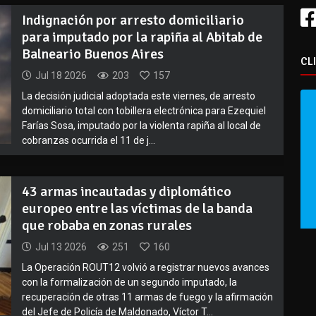
Indignación por arresto domiciliario
para imputado por la rapiña al Abitab de
Balneario Buenos Aires
CL
Jul 18 2026
203
157
La decisión judicial adoptada este viernes, de arresto
domiciliario total con tobillera electrónica para Ezequiel
Farías Sosa, imputado por la violenta rapiña al local de
cobranzas ocurrida el 11 de j...
43 armas incautadas y diplomático
europeo entre las víctimas de la banda
que robaba en zonas rurales
Jul 13 2026
251
160
La Operación ROUT12 volvió a registrar nuevos avances
con la formalización de un segundo imputado, la
recuperación de otras 11 armas de fuego y la afirmación
del Jefe de Policía de Maldonado, Víctor T...