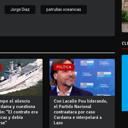
Jorge Diaz
patrullas oceanicas
CL
POLÍTICA
mpe el silencio
Con Lacalle Pou liderando,
rdama y cuestiona
el Partido Nacional
ión: “El contrato era
contraataca por caso
ficaz y debía
Cardama e interpelará a
rse”
Lazo