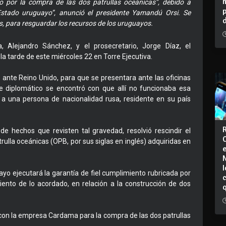
ato por la compra de las dos patrullas oceánicas”, debido a
 Estado uruguayo”, anunció el presidente Yamandú Orsi. Se
es, para resguardar los recursos de los uruguayos.
 Alejandro Sánchez, y el prosecretario, Jorge Díaz, el
a tarde de este miércoles 22 en Torre Ejecutiva.
o ante Reino Unido, para que se presentara ante las oficinas
 diplomático se encontró con que allí no funcionaba esa
 a una persona de nacionalidad rusa, residente en su país
de hechos que revisten tal gravedad, resolvió rescindir el
ulla oceánicas (OPB, por sus siglas en inglés) adquiridas en
I
yo ejecutará la garantía de fiel cumplimiento rubricada por
iento de lo acordado, en relación a la construcción de dos
to con la empresa Cardama para la compra de las dos patrullas