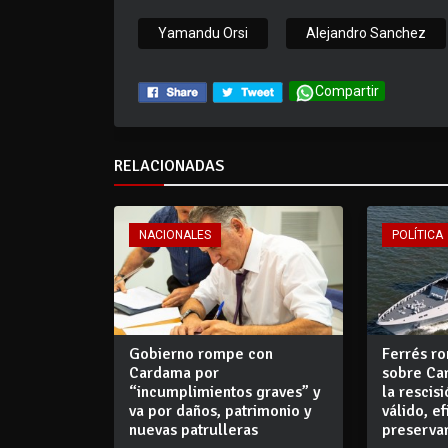
Yamandu Orsi
Alejandro Sanchez
Compartir
RELACIONADAS
NACIONALES
POLÍTICA
Gobierno rompe con
Ferrés ro
Cardama por
sobre Ca
“incumplimientos graves” y
la rescis
va por daños, patrimonio y
válido, e
nuevas patrulleras
preserva