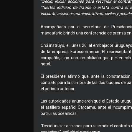
“Decidí iniciar acciones para rescindir el contr
“fuertes indicios de fraude o estafa contra el
iniciarán acciones administrativas, civiles y penal
Acompañado por el secretario de Presidencia,
mandatario brindó una conferencia de prensa en l
Orsi instruyó, el lunes 20, al embajador uruguay
de la empresa Eurocommerce. El representante
compañía, sino una inmobiliaria que pertenecía
natal.
El presidente afirmó que, ante la constatación 
contrato para la compra de las dos buques de patr
el período anterior.
Las autoridades anunciaron que el Estado urugua
el astillero español Cardama, ante el incumplim
patrullas oceánicas.
“Decidí iniciar acciones para rescindir el contra