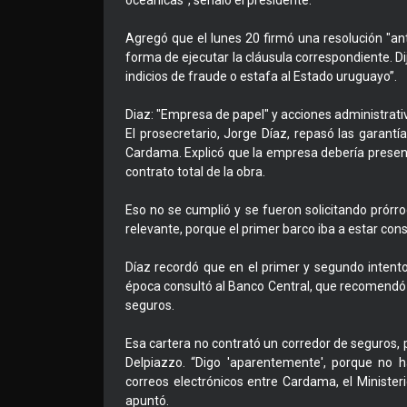
oceánicas", señaló el presidente.
Agregó que el lunes 20 firmó una resolución "an
forma de ejecutar la cláusula correspondiente. Di
indicios de fraude o estafa al Estado uruguayo”.
Diaz: "Empresa de papel" y acciones administrativ
El prosecretario, Jorge Díaz, repasó las garantí
Cardama. Explicó que la empresa debería present
contrato total de la obra.
Eso no se cumplió y se fueron solicitando prórr
relevante, porque el primer barco iba a estar con
Díaz recordó que en el primer y segundo intento
época consultó al Banco Central, que recomendó n
seguros.
Esa cartera no contrató un corredor de seguros, p
Delpiazzo. “Digo 'aparentemente', porque no h
correos electrónicos entre Cardama, el Minister
apuntó.