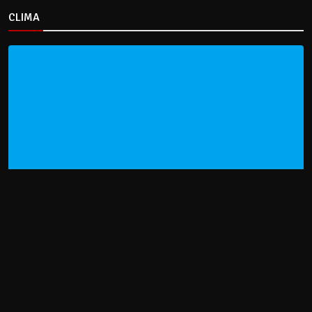
CLIMA
HOME
NOTICIAS
ENTREVISTAS
DECRETOS Y RESOLUCIONES
CONTACTO