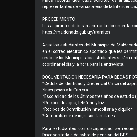
Plada recordó que cada solicitud es analiz
representantes de varias áreas de la Intendencia, u
PROCEDIMIENTO
Los aspirantes deberán anexar la documentación
https://maldonado.gub.uy/tramites
Aquellos estudiantes del Municipio de Maldonado q
en el correo electrónico aportado que les permiti
resto de los Municipios los estudiantes serán con
coordinar el día y la hora para la entrevista.
DOCUMENTACION NECESARIA PARA BECAS POR
*Cédula de identidad y Credencial Cívica del aspir
*Inscripción a la Carrera.
*Escolaridad de los últimos tres años de estudio 
*Recibos de agua, teléfono y luz.
*Recibos de Contribución Inmobiliaria y alquiler.
*Comprobante de ingresos familiares.
Para estudiantes con discapacidad, se requeri
Discapacitado o de cobro de pensión del BPS.