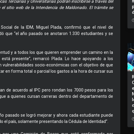
 Terciarias y Universitarias podrán inscribirse a través del
 el sitio web de la Intendencia de Maldonado. El trámite se
n Social de la IDM, Miguel Plada, confirmó que el nivel de
rdó que “el año pasado se anotaron 1.330 estudiantes y se
ventud y a todos los que quieren emprender un camino en la
 está presente”, remarcó Plada. Lo hace apoyando a los
n vulnerabilidades socio-económicas con el objetivo de que
 en forma total o parcial los gastos a la hora de cursar sus
ían de acuerdo al IPC pero rondan los 7000 pesos para los
que a quienes cursan carreras dentro del departamento de
I
año pasado se logró mejorar y ahora cada estudiante puede
do el país, solamente presentando la Cédula de Identidad”.