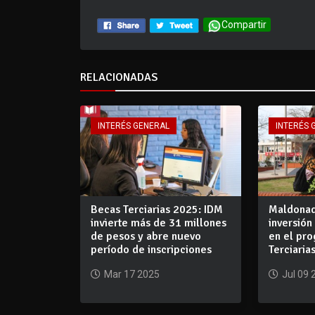
Compartir
RELACIONADAS
INTERÉS GENERAL
INTERÉS 
Becas Terciarias 2025: IDM
Maldonad
invierte más de 31 millones
inversión
de pesos y abre nuevo
en el pr
período de inscripciones
Terciaria
Mar 17 2025
Jul 09 