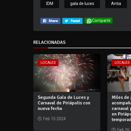
IDM
gala de luces
Antia
Compartir
RELACIONADAS
LOCALES
LOCALES
Segunda Gala de Luces y
Miles de
Carnaval de Piriápolis con
acompaña
nueva fecha
carnaval 
en Piriáp
Feb 15 2024
tempora
Feb 26