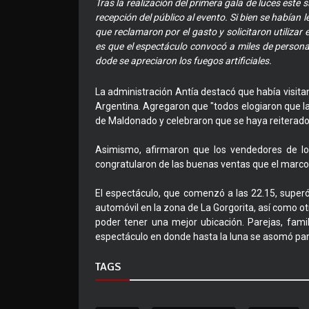
Tras la realización del primera gala de luces este
recepción del público al evento. Si bien se habían 
que reclamaron por el gasto y solicitaron utilizar
es que el espectáculo convocó a miles de persona
dode se apreciaron los fuegos artificiales.
La administración Antía destacó que había visita
Argentina. Agregaron que "todos elogiaron que la
de Maldonado y celebraron que se haya reiterad
Asimismo, afirmaron que los vendedores de los
congratularon de las buenas ventas que el marco d
El espectáculo, que comenzó a las 22.15, super
automóvil en la zona de La Gorgorita, así como otr
poder tener una mejor ubicación. Parejas, fami
espectáculo en donde hasta la luna se asomó para
TAGS