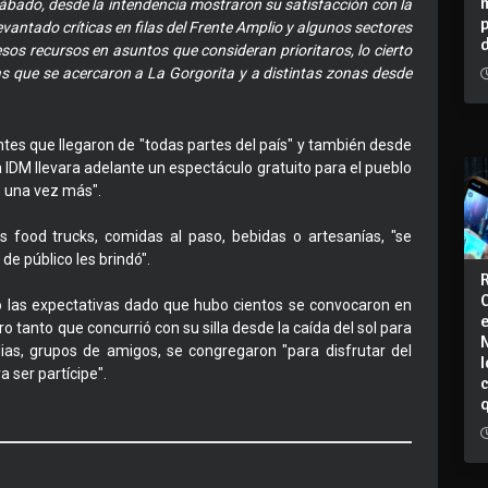
 sábado, desde la intendencia mostraron su satisfacción con la
levantado críticas en filas del Frente Amplio y algunos sectores
 esos recursos en asuntos que consideran prioritaros, lo cierto
s que se acercaron a La Gorgorita y a distintas zonas desde
ntes que llegaron de "todas partes del país" y también desde
 IDM llevara adelante un espectáculo gratuito para el pueblo
o una vez más".
 food trucks, comidas al paso, bebidas o artesanías, "se
e público les brindó".
ó las expectativas dado que hubo cientos se convocaron en
o tanto que concurrió con su silla desde la caída del sol para
lias, grupos de amigos, se congregaron "para disfrutar del
I
 ser partícipe".