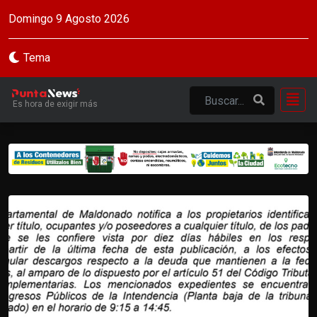
Domingo 9 Agosto 2026
Tema
Es hora de exigir más