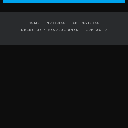
HOME
NOTICIAS
ENTREVISTAS
DECRETOS Y RESOLUCIONES
CONTACTO
CATEGORIAS
Policiales y Judiciales
Tránsito
Política
Locales
Nacionales
Interés General
Internacionales
Cultura y Espectáculos
Deportes
Salud