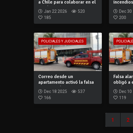
a Chile para colaborar en el
incendios
comba...
ascenso a
Jan 22 2026
520
Dec 30
185
200
POLICIALES Y JUDICIALES
POLICIALE
Correo desde un
Falsa al
apartamento activó la falsa
obligó a 
amenaza al WTC:...
Trade Cen
Dec 18 2025
537
Dec 10
166
119
1
2