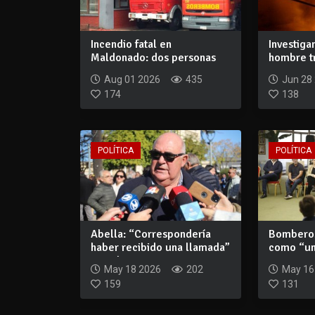
Incendio fatal en
Investiga
Maldonado: dos personas
hombre tr
murieron y un jove...
una vi...
Aug 01 2026
435
Jun 28
174
138
POLÍTICA
POLÍTICA
Abella: “Correspondería
Bomberos
haber recibido una llamada”
como “un
por el c...
importanc
May 18 2026
202
May 16
159
131