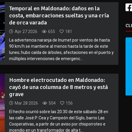
Temporal en Maldonado: daños en la
costa, embarcaciones sueltas y una cría
de orca varada
CL
Apr 27 2026
655
181
La advertencia naranja de Inumet por vientos de hasta
90 km/h se mantiene al menos hasta la tarde de este
lunes; hubo caída de árboles, afectaciones en el puerto y
múltiples intervenciones de emergenc...
Hombre electrocutado en Maldonado:
cayó de una columna de 8 metros y está
grave
Mar 28 2026
504
156
El hecho ocurrió sobre las 20:30 de este sábado 28 en
las calle José P. Cea y Campeón del Siglo, barrio Las
Cooperativas, a partir de un aviso por chisporroteo e
incendio en un transformador de alta t...