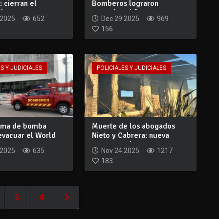
: cierran el
Bomberos lograron
l C...
controlar el f...
 2025
652
Dec 29 2025
969
156
S Y JUDICIALES
POLICIALES Y JUDICIALES
arma de bomba
Muerte de los abogados
evacuar el World
Nieto y Cabrera: nueva
ter...
pericia vuelve...
 2025
635
Nov 24 2025
1217
183
3
4