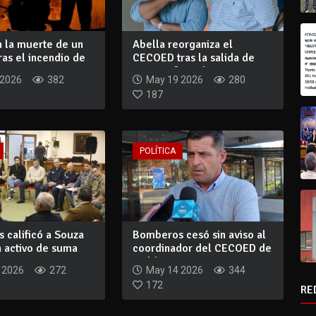
n la muerte de un
Abella reorganiza el
as el incendio de
CECOED tras la salida de
Souza y formal...
 2026
382
May 19 2026
280
187
POLÍTICA
 calificó a Souza
Bomberos cesó sin aviso al
 activo de suma
coordinador del CECOED de
i...
Maldona...
 2026
272
May 14 2026
344
172
RE