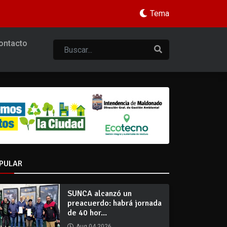
Tema
ontacto
PULAR
SUNCA alcanzó un
preacuerdo: habrá jornada
de 40 hor...
Aug 04 2026