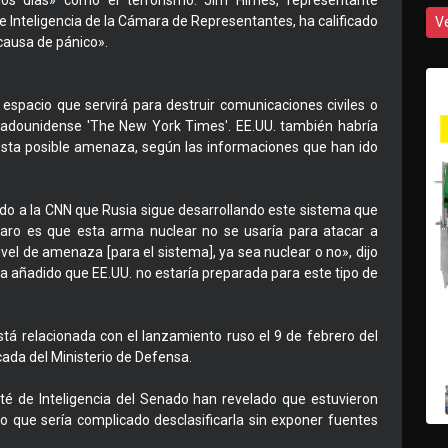
s días» como el terrorismo. Jim Himes, representante
 Inteligencia de la Cámara de Representantes, ha calificado
V
 causa de pánico».
espacio que servirá para destruir comunicaciones civiles o
estadounidense 'The New York Times'. EE.UU. también habría
sta posible amenaza, según las informaciones que han ido
do a la CNN que Rusia sigue desarrollando este sistema que
claro es que esta arma nuclear no se usaría para atacar a
vel de amenaza [para el sistema], ya sea nuclear o no», dijo
ha añadido que EE.UU. no estaría preparada para este tipo de
está relacionada con el lanzamiento ruso el 9 de febrero del
ada del Ministerio de Defensa.
té de Inteligencia del Senado han revelado que estuvieron
ro que sería complicado desclasificarla sin exponer fuentes