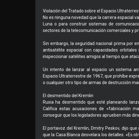
Violación del Tratado sobre el Espacio Ultraterre
No es ninguna novedad que la carrera espacial va 
Luna o para construir sistemas de comunicacio
sectores de la telecomunicación comerciales y pri
Sin embargo, la seguridad nacional prima por e
antisatélite espacial con capacidades orbitales 
inspeccionar satélites amigos al tiempo que atac
Un intento de lanzar al espacio un sistema ant
Espacio Ultraterrestre de 1967, que prohíbe exp
o cualquier otro tipo de armas de destrucción mas
El desmentido del Kremlin
Rusia ha desmentido que esté planeando lanzar
Califica estas acusaciones de «fabricación m
conseguir que los legisladores aprueben más din
El portavoz del Kremlin, Dmitry Peskov, dijo qu
que la Casa Blanca desvelara los detalles. «Es ob