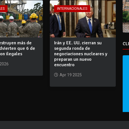
LES
INTERNACIONALES
estruyen más de
Irán y EE. UU. cierran su
CL
dvierten que 6 de
segunda ronda de
on ilegales
negociaciones nucleares y
preparan un nuevo
 2026
encuentro
Apr 19 2025