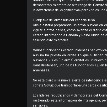
mundo con los que nos enfrentamos todos lo
demócrata y miembro de alto rango del Comité de
la advertencia de «significativa» pero «no es una
El objetivo del arma nuclear espacial rusa
Rusia estaría preparando un arma nuclear en el 
vigiliar a otros países, como avanza el diario 
estado informando a Canadá y Reino Unido de e
saliendo este miércoles.
Varios funcionarios estadounidenses han explica
aún no ha puesto en órbita. Lo que sí tienen 
humanos. «Si es [un arma] orbital, es un nuevo ni
Hans Kristensen, uno de los funcionarios. Quien 
amenazas.
No está claro si la nueva alerta de inteligencia 
cohete Soyuz que transportaba una carga clasific
Los líderes republicanos y demócratas del Comi
rastreando esta información de inteligencia, pe
sensibles.