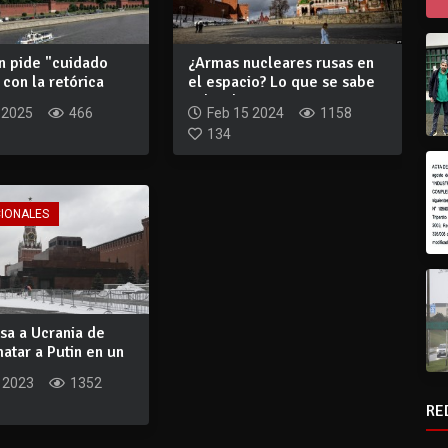
n pide "cuidado
¿Armas nucleares rusas en
con la retórica
el espacio? Lo que se sabe
...
sobre l...
 2025
466
Feb 15 2024
1158
134
CIONALES
sa a Ucrania de
matar a Putin en un
 2023
1352
RE