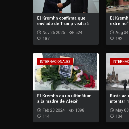
El Kremlin confirma que
El Kremli
enviado de Trump visitará
extremo" 
Moscú
nuclear tr
Nov 26 2025
524
Aug 04
187
192
INTERNACIONALES
INTERNA
El Kremlin da un ultimátum
Rusia acu
a la madre de Alexéi
intentar 
Navalny para...
ataque...
Feb 23 2024
1398
May 03
114
104