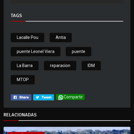
TAGS
Lacalle Pou
Antia
puente Leonel Viera
puente
La Barra
reparacion
IDM
MTOP
Compartir
RELACIONADAS