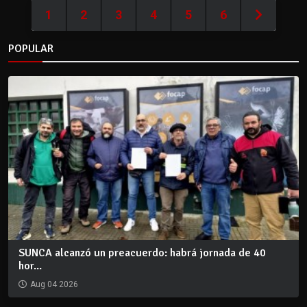
1
2
3
4
5
6
POPULAR
SUNCA alcanzó un preacuerdo: habrá jornada de 40
hor...
Aug 04 2026