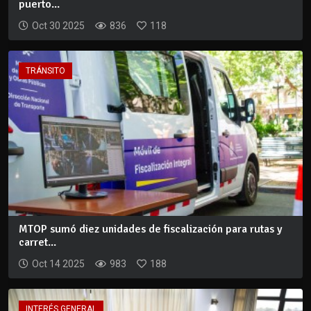
puerto...
Oct 30 2025
836
118
TRÁNSITO
MTOP sumó diez unidades de fiscalización para rutas y
carret...
Oct 14 2025
983
188
INTERÉS GENERAL