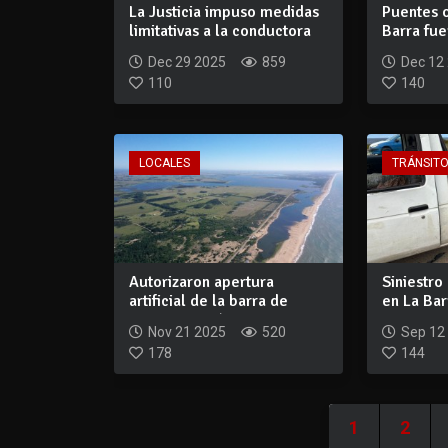
La Justicia impuso medidas
Puentes 
limitativas a la conductora
Barra fu
argen...
Monument
Dec 29 2025
859
Dec 12
110
140
LOCALES
TRÁNSIT
Autorizaron apertura
Siniestro
artificial de la barra de
en La Bar
Laguna Garzón...
un...
Nov 21 2025
520
Sep 12
178
144
1
2