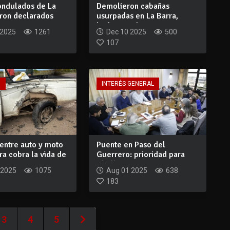
ondulados de La
Demolieron cabañas
eron declarados
usurpadas en La Barra,
o Hi...
linderas a dos cen...
 2025
1261
Dec 10 2025
500
107
O
INTERÉS GENERAL
 entre auto y moto
Puente en Paso del
ra cobra la vida de
Guerrero: prioridad para
Abella y ministr...
 2025
1075
Aug 01 2025
638
183
3
4
5