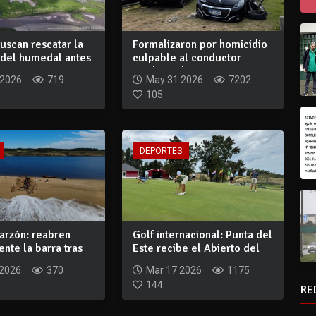
uscan rescatar la
Formalizaron por homicidio
del humedal antes
culpable al conductor
involucrado...
 2026
719
May 31 2026
7202
105
DEPORTES
arzón: reabren
Golf internacional: Punta del
nte la barra tras
Este recibe el Abierto del
a...
Est...
 2026
370
Mar 17 2026
1175
144
RE