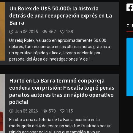
Un Rolex de U$S 50.000: la historia
detrás de una recuperación exprés en La
Barra
CL
Jan 06 2026
467
188
Un reloj Rolex, valuado en aproximadamente 50.000
dólares, fue recuperado en las últimas horas gracias a
un operativo rápido y eficaz, llevado adelante por
personal del Área de Investigaciones IV de l...
Hurto en La Barra terminó con pareja
condena con prisión: Fiscalía logró penas
para los autores tras un rápido operativo
policial
Jan 05 2026
570
115
El robo a una cafetería de La Barra ocurrido en la
madrugada del 4 de enero no solo fue frustrado por un
rápido accionar policial, sino que también tuvo un