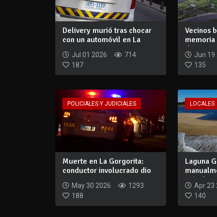
Delivery murió tras chocar
Vecinos b
con un automóvil en La
memoria 
Barra
de que...
Jul 01 2026
714
Jun 19
187
135
POLICIALES Y JUDICIALES
LOCALES
Muerte en La Gorgorita:
Laguna G
conductor involucrado dio
manualme
positivo e...
más de un
May 30 2026
1293
Apr 23
188
140