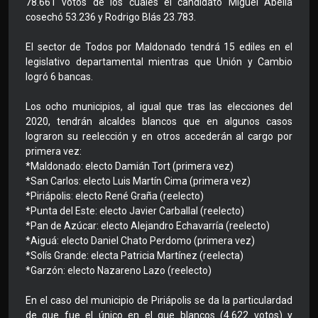
78.661 votos de los cuales el candidato Miguel Abella
cosechó 53.236 y Rodrigo Blás 23.783.
El sector de Todos por Maldonado tendrá 15 ediles en el
legislativo departamental mientras que Unión y Cambio
logró 6 bancas.
Los ocho municipios, al igual que tras las elecciones del
2020, tendrán alcaldes blancos que en algunos casos
lograron su reelección y en otros accederán al cargo por
primera vez:
*Maldonado: electo Damián Tort (primera vez)
*San Carlos: electo Luis Martín Cima (primera vez)
*Piriápolis: electo René Graña (reelecto)
*Punta del Este: electo Javier Carballal (reelecto)
*Pan de Azúcar: electo Alejandro Echavarría (reelecto)
*Aiguá: electo Daniel Chato Perdomo (primera vez)
*Solís Grande: electa Patricia Martínez (reelecta)
*Garzón: electo Nazareno Lazo (reelecto)
En el caso del municipio de Piriápolis se da la particulardad
de que fue el único en el que blancos (4.622 votos) y