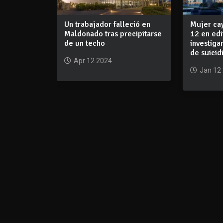
Un trabajador falleció en
Mujer ca
Maldonado tras precipitarse
12 en edi
de un techo
investiga
de suicid
Apr 12 2024
Jan 12