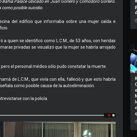
icio Bahía Palace ubicado en Juan Gorlero y Comodoro Gorlero.
a como posible suicidio.
ecina del edificio que informaba sobre una mujer caída e
icio.
ró a quien se identificó como L.C.M., de 53 años, con heridas
cámaras privadas se visualizó que la mujer se habría arrojado
 pero el personal médico sólo pudo constatar la muerte.
má de L.C.M., que vivía con ella, falleció y que esto habría
eñala como posible causa de la autoeliminación.
trevistarse con la policía.
I