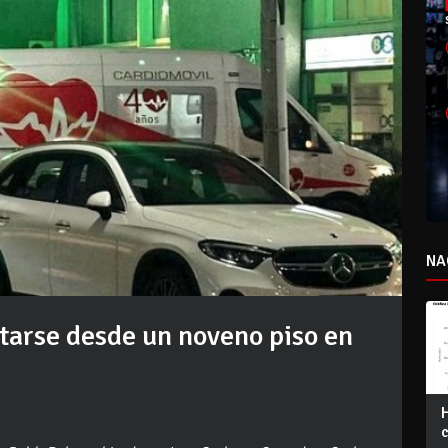
NA
itarse desde un noveno piso en