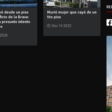
RE
yó desde un piso
Murió mujer que cayó de un
ficio de la Brava:
5to piso
n presunto intento
Dec 14 2022
io
 2026