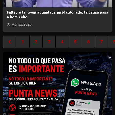
Falleció la joven apuñalada en Maldonado: la causa pasa
a homicidio
Apr 22 2026
1
2
3
4
5
6
7