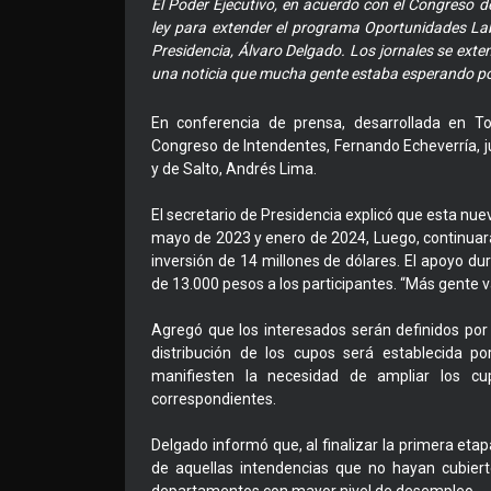
El Poder Ejecutivo, en acuerdo con el Congreso d
ley para extender el programa Oportunidades Lab
Presidencia, Álvaro Delgado. Los jornales se ext
una noticia que mucha gente estaba esperando por
En conferencia de prensa, desarrollada en To
Congreso de Intendentes, Fernando Echeverría, j
y de Salto, Andrés Lima.
El secretario de Presidencia explicó que esta nu
mayo de 2023 y enero de 2024, Luego, continuará
inversión de 14 millones de dólares. El apoyo dur
de 13.000 pesos a los participantes. “Más gente 
Agregó que los interesados serán definidos por
distribución de los cupos será establecida p
manifiesten la necesidad de ampliar los c
correspondientes.
Delgado informó que, al finalizar la primera et
de aquellas intendencias que no hayan cubiert