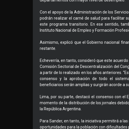
departamentos con mayor nivel de desempleo.
Con el apoyo de la Administración de los Servici
podrán realizar el carné de salud para facilitar s
este programa transitorio. En ese sentido, tamb
Instituto Nacional de Empleo y Formación Profesio
Asimismo, explicó que el Gobierno nacional fina
restante.
Echeverría, en tanto, consideró que este acuerdo
Comisión Sectorial de Descentralización del Congr
a partir de lo realizado en los años anteriores. “E
consenso y la aprobación de todo el sistema 
beneficiarios serán amplias y surgirán acorde a su
Lima, por su parte, destacó el consenso con el Eje
momento de la distribución de los jornales debido 
la República Argentina.
Para Sander, en tanto, la iniciativa permitirá a 
oportunidades para la población con dificultades