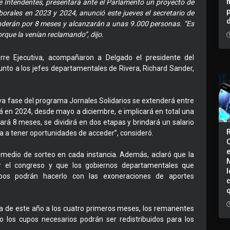
e Intendentes, presentará ante el Parlamento un proyecto de
orales en 2023 y 2024, anunció este jueves el secretario de
enderán por 8 meses y alcanzarán a unas 9.000 personas. “Es
que la venían reclamando”, dijo.
rre Ejecutiva, acompañaron a Delgado el presidente del
unto a los jefes departamentales de Rivera, Richard Sander,
eva fase del programa Jornales Solidarios se extenderá entre
 en 2024, desde mayo a diciembre, e implicará en total una
ará 8 meses, se dividirá en dos etapas y brindará un salario
va a tener oportunidades de acceder”, consideró.
 medio de sorteo en cada instancia. Además, aclaró que la
or el congreso y que los gobiernos departamentales que
I
upos podrán hacerlo con las exoneraciones de aportes
apa de este año a los cuatro primeros meses, los remanentes
o los cupos necesarios podrán ser redistribuidos para los