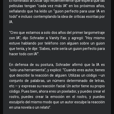
El nominado al Oscar dijo recientemente que espera que las
películas tengan “cada vez más IA” en los próximos años,
señalando que ha leído un “guion perfecto para usar IA en
todo” e incluso contemplando la idea de críticas escritas por
IA.
“Creo que estamos a solo dos años del primer largometraje
con IA”, dijo Schrader a Vanity Fair, y agregó: “Hoy mismo
estuve hablando por teléfono con alguien sobre un guion
que tenía, y le dije: 'Sabes, este sería un guion perfecto para
hacer todo con IA'”.
En defensa de su postura, Schrader afirmó que la IA es
“solo una herramienta”, y explicó: “Cuando eres autor, tienes
que describir la reacción de alguien. Utilizas un código —un
conjunto de palabras, un número determinado de letras,
etc.— y expresas su reacción facial. Un actor tiene su propio
código. Pues bien, ahora eres un pixelador, y puedes crear el
rostro, puedes crear la emoción en el rostro, y puedes
esculpirlo del mismo modo que un autor esculpe la reacción
en una novela o un relato”.