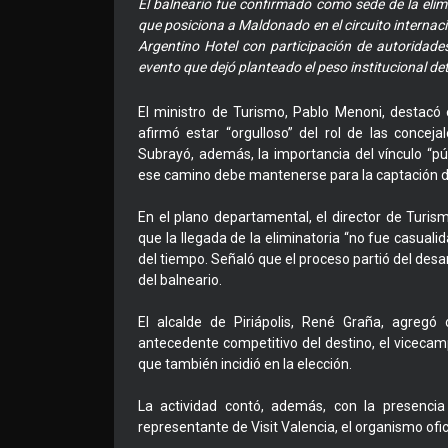
El balneario fue confirmado como sede de la elim
que posiciona a Maldonado en el circuito internaci
Argentino Hotel con participación de autoridades
evento que dejó planteado el peso institucional de
El ministro de Turismo, Pablo Menoni, destacó 
afirmó estar “orgulloso” del rol de las conce
Subrayó, además, la importancia del vínculo “púb
ese camino debe mantenerse para la captación d
En el plano departamental, el director de Turis
que la llegada de la eliminatoria “no fue casual
del tiempo. Señaló que el proceso partió del desar
del balneario.
El alcalde de Piriápolis, René Graña, agregó 
antecedente competitivo del destino, el vicecam
que también incidió en la elección.
La actividad contó, además, con la presencia
representante de Visit Valencia, el organismo ofi