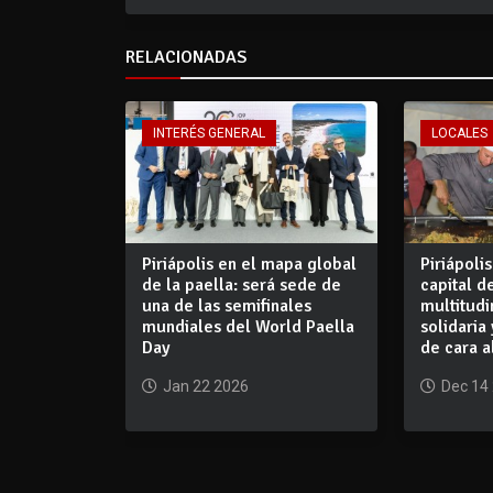
RELACIONADAS
INTERÉS GENERAL
LOCALES
Piriápolis en el mapa global
Piriápolis
de la paella: será sede de
capital d
una de las semifinales
multitudi
mundiales del World Paella
solidaria
Day
de cara a
Jan 22 2026
Dec 14