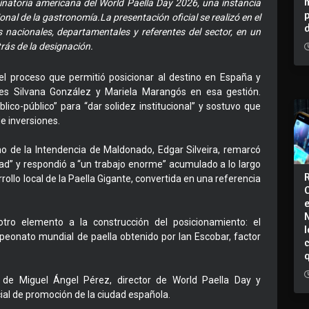
inatoria americana del World Paella Day 2026, una instancia
onal de la gastronomía.La presentación oficial se realizó en el
 nacionales, departamentales y referentes del sector, en un
trás de la designación.
el proceso que permitió posicionar al destino en España y
jales Silvana González y Mariela Marangós en esa gestión.
lico-público” para “dar solidez institucional” y sostuvo que
e inversiones.
mo de la Intendencia de Maldonado, Edgar Silveira, remarcó
idad” y respondió a “un trabajo enorme” acumulado a lo largo
rollo local de la Paella Gigante, convertida en una referencia
otro elemento a la construcción del posicionamiento: el
I
peonato mundial de paella obtenido por Ian Escobar, factor
 de Miguel Ángel Pérez, director de World Paella Day y
cial de promoción de la ciudad española.