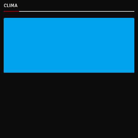
CLIMA
HOME
NOTICIAS
ENTREVISTAS
DECRETOS Y RESOLUCIONES
CONTACTO
CATEGORIAS