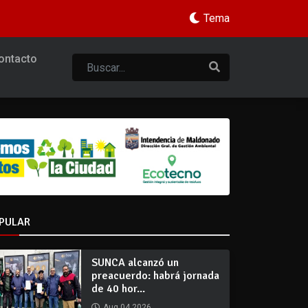
Tema
ontacto
PULAR
SUNCA alcanzó un
preacuerdo: habrá jornada
de 40 hor...
Aug 04 2026