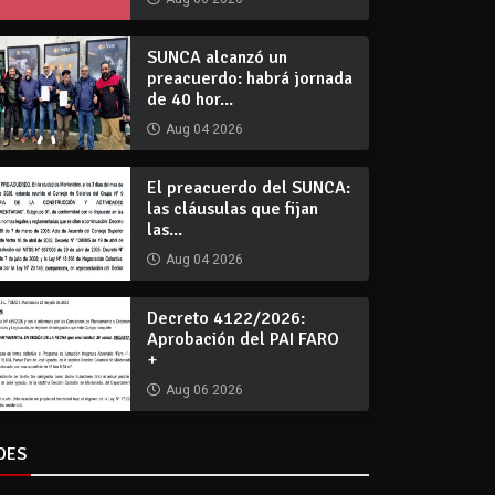
SUNCA alcanzó un
preacuerdo: habrá jornada
de 40 hor...
Aug 04 2026
El preacuerdo del SUNCA:
las cláusulas que fijan
las...
Aug 04 2026
Decreto 4122/2026:
Aprobación del PAI FARO
+
Aug 06 2026
DES