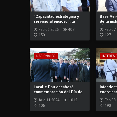
"Capacidad estratégica y
Base Aer
servicio silencioso": la
de la ins
Aviación N...
afirm...
Feb 06 2026
407
Feb 07
150
127
NACIONALES
INTERÉS 
Lacalle Pou encabezó
Intenden
conmemoración del Día de
coordina
los Mártires d...
con Aviac
Aug 11 2024
1012
Feb 08
106
190