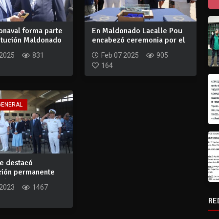
onaval forma parte
En Maldonado Lacalle Pou
titución Maldonado
encabezó ceremonia por el
100° aniv...
 2025
831
Feb 07 2025
905
164
GENERAL
te destacó
ción permanente
ión Nava...
 2023
1467
RE