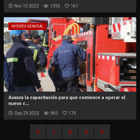
Nov 10 2023
1392
161
INTERÉS GENERAL
Avanza la capacitación para que comience a operar el
nuevo c...
Sep 29 2023
965
174
1
2
3