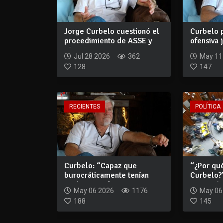
Jorge Curbelo cuestionó el
Curbelo 
procedimiento de ASSE y
ofensiva 
afirmó qu...
resolució.
Jul 28 2026
362
May 11
128
147
RECIENTES
POLÍTICA
Curbelo: “Capaz que
“¿Por qu
burocráticamente tenían
Curbelo?”
razón, pero dest...
atravesó 
May 06 2026
1176
May 06
188
145