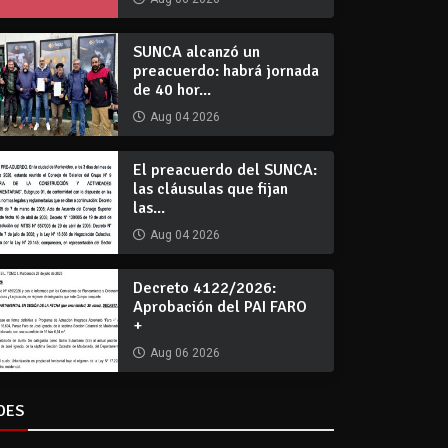
SUNCA alcanzó un
preacuerdo: habrá jornada
de 40 hor...
Aug 04 2026
El preacuerdo del SUNCA:
las cláusulas que fijan
las...
Aug 04 2026
Decreto 4122/2026:
Aprobación del PAI FARO
+
Aug 06 2026
DES