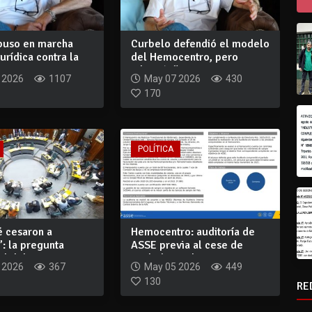
puso en marcha
Curbelo defendió el modelo
jurídica contra la
del Hemocentro, pero
..
admitió: “Ca...
 2026
1107
May 07 2026
430
170
POLÍTICA
é cesaron a
Hemocentro: auditoría de
: la pregunta
ASSE previa al cese de
el debat...
Curbelo no d...
 2026
367
May 05 2026
449
130
RE