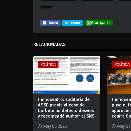
Compartir
RELACIONADAS
POLÍTICA
POLÍTICA
Hemocentro: auditoría de
Hemocent
ASSE previa al cese de
puso el 
Curbelo no detectó desvíos
aparecier
y recomendó auditar al SNS
contra C
May 05 2026
May 21