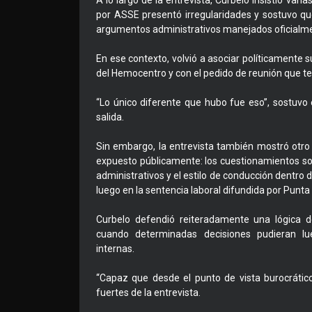
A lo largo de la entrevista, Curbelo insistió var
por ASSE presentó irregularidades y sostuvo qu
argumentos administrativos manejados oficialme
En ese contexto, volvió a asociar políticamente s
del Hemocentro y con el pedido de reunión que t
“Lo único diferente que hubo fue eso”, sostuvo e
salida.
Sin embargo, la entrevista también mostró otr
expuesto públicamente: los cuestionamientos s
administrativos y el estilo de conducción dentro
luego en la sentencia laboral difundida por Punta
Curbelo defendió reiteradamente una lógica de
cuando determinadas decisiones pudieran lu
internas.
“Capaz que desde el punto de vista burocrátic
fuertes de la entrevista.