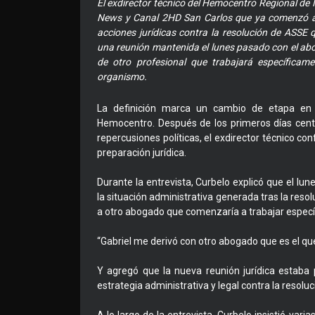
El exdirector técnico del Hemocentro Regional de
News y Canal 2HD San Carlos que ya comenzó a 
acciones jurídicas contra la resolución de ASSE 
una reunión mantenida el lunes pasado con el abo
de otro profesional que trabajará específicame
organismo.
La definición marca un cambio de etapa en el
Hemocentro. Después de los primeros días cent
repercusiones políticas, el exdirector técnico c
preparación jurídica.
Durante la entrevista, Curbelo explicó que el lu
la situación administrativa generada tras la reso
a otro abogado que comenzaría a trabajar especí
“Gabriel me derivó con otro abogado que es el que
Y agregó que la nueva reunión jurídica estaba p
estrategia administrativa y legal contra la resoluc