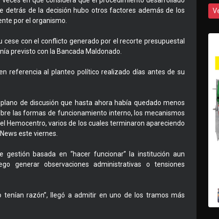
ias veces en que considera que el procedimiento desarrollado
e detrás de la decisión hubo otros factores además de los
V
nte por el organismo.
u cese con el conflicto generado por el recorte presupuestal
enía previsto con la Bancada Maldonado.
n referencia al planteo político realizado días antes de su
o plano de discusión que hasta ahora había quedado menos
obre las formas de funcionamiento interno, los mecanismos
 del Hemocentro, varios de los cuales terminaron apareciendo
 News este viernes.
 gestión basada en “hacer funcionar” la institución aun
ego generar observaciones administrativas o tensiones
o tenían razón”, llegó a admitir en uno de los tramos más