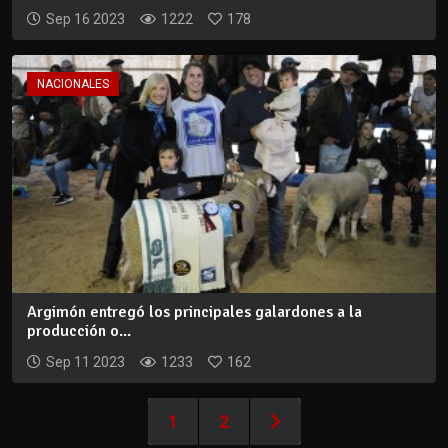
Sep 16 2023
1222
178
NACIONALES
Argimón entregó los principales galardones a la
producción o...
Sep 11 2023
1233
162
1
2