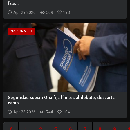
fals...
Apr 29 2026
509
193
NACIONALES
Seguridad social: Orsi fija límites al debate, descarta
camb...
Apr 28 2026
744
104
1
2
5
6
7
8
9