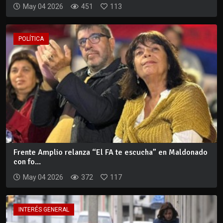
May 04 2026
451
113
POLÍTICA
Frente Amplio relanza “El FA te escucha” en Maldonado
con fo...
May 04 2026
372
117
INTERÉS GENERAL