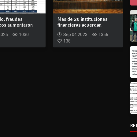
o: fraudes
Más de 20 instituciones
icos aumentaron
financieras acuerdan
tre prim...
mecanismo para...
2025
1030
Sep 04 2023
1356
138
RE