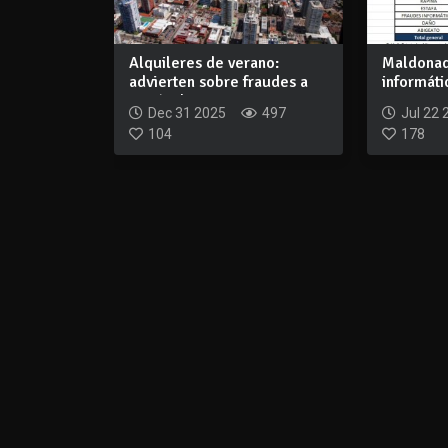
Alquileres de verano:
Maldonad
advierten sobre fraudes a
informát
través de re...
4.600% en
Dec 31 2025
497
Jul 22 
104
178