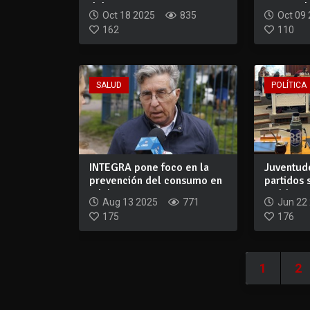
del Co...
tiempo de
Oct 18 2025
835
Oct 09
162
110
SALUD
POLÍTICA
INTEGRA pone foco en la
Juventude
prevención del consumo en
partidos 
adolescent...
Maldonad
Aug 13 2025
771
Jun 22
175
176
1
2