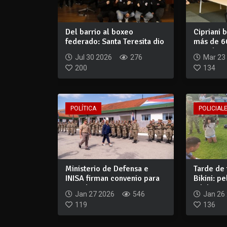
Del barrio al boxeo
Cipriani 
federado: Santa Teresita dio
más de 6
un paso tra...
inscribier
Jul 30 2026
276
Mar 23
200
134
POLÍTICA
POLICIALE
Ministerio de Defensa e
Tarde de 
INISA firman convenio para
Bikini: p
que el Ej...
adolescen
Jan 27 2026
546
Jan 26
119
136