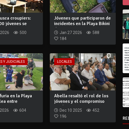
busca croupiers:
Jóvenes que participaron de
00 jóvenes se
incidentes en la Playa Bikini
on...
de...
 2026
500
Jan 27 2026
588
184
S Y JUDICIALES
LOCALES
furia en la Playa
Abella resaltó el rol de los
elea entre
jóvenes y el compromiso
tes...
con las...
 2026
604
Dec 10 2025
452
196
RE