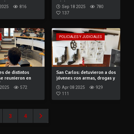
 d...
adolescentes...
 2025
816
Sep 18 2025
780
137
POLICIALES Y JUDICIALES
s de distintos
San Carlos: detuvieron a dos
se reunieron en
jóvenes con armas, drogas y
o p...
mun...
 2025
572
Apr 08 2025
929
111
3
4