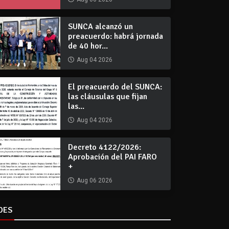
SUNCA alcanzó un
preacuerdo: habrá jornada
de 40 hor...
Aug 04 2026
El preacuerdo del SUNCA:
las cláusulas que fijan
las...
Aug 04 2026
Decreto 4122/2026:
Aprobación del PAI FARO
+
Aug 06 2026
DES