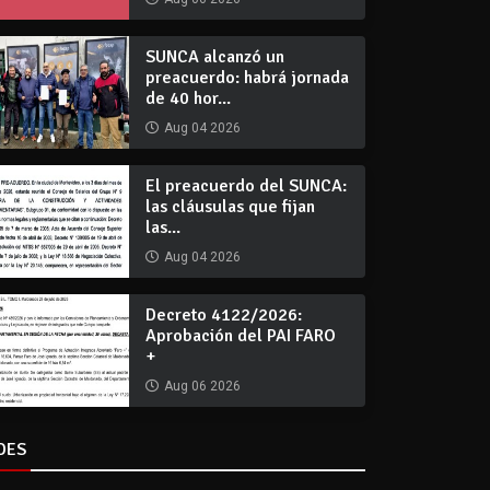
SUNCA alcanzó un
preacuerdo: habrá jornada
de 40 hor...
Aug 04 2026
El preacuerdo del SUNCA:
las cláusulas que fijan
las...
Aug 04 2026
Decreto 4122/2026:
Aprobación del PAI FARO
+
Aug 06 2026
DES