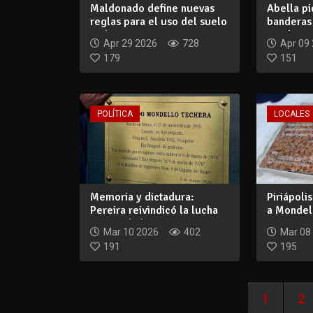
Maldonado define nuevas
Abella pi
reglas para el uso del suelo
banderas 
en la c...
un pl...
Apr 29 2026
728
Apr 09
179
151
POLÍTICA
LOCALES
Memoria y dictadura:
Piriápoli
Pereira reivindicó la lucha
a Mondel
por verdad...
crimen...
Mar 10 2026
402
Mar 08
191
195
1
2