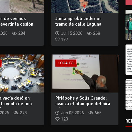
n de vecinos
Junta aprobó ceder un
evertir la cesión
tramo de calle Laguna
e...
Merín al Club de...
2026
284
Jul 15 2026
268
197
LOCALES
 vacía dejó en
Piriápolis y Solís Grande:
la venta de una
avanza el plan que definirá
...
cómo...
 2026
278
Jun 08 2026
665
120
RE