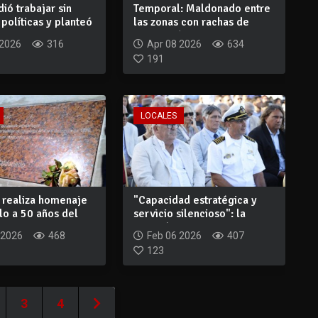
dió trabajar sin
Temporal: Maldonado entre
políticas y planteó
las zonas con rachas de
viento más...
 2026
316
Apr 08 2026
634
191
LOCALES
s realiza homenaje
"Capacidad estratégica y
lo a 50 años del
servicio silencioso": la
Aviación N...
 2026
468
Feb 06 2026
407
123
3
4