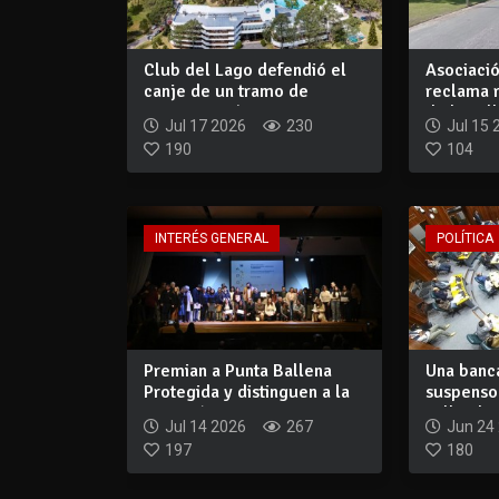
Club del Lago defendió el
Asociació
canje de un tramo de
reclama r
Laguna Merín...
de la call
Jul 17 2026
230
Jul 15 
190
104
INTERÉS GENERAL
POLÍTICA
Premian a Punta Ballena
Una banca
Protegida y distinguen a la
suspenso 
Comisión...
calle al Cl
Jul 14 2026
267
Jun 24
197
180