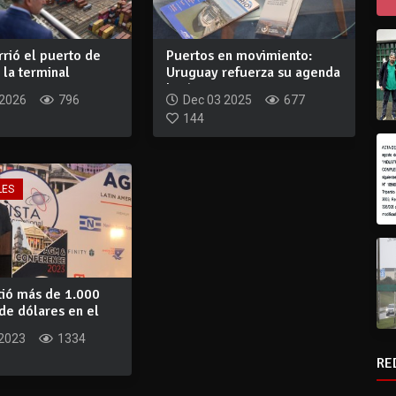
rrió el puerto de
Puertos en movimiento:
 la terminal
Uruguay refuerza su agenda
m...
logística...
 2026
796
Dec 03 2025
677
144
LES
tió más de 1.000
de dólares en el
.
 2023
1334
RE