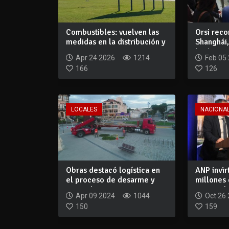
Combustibles: vuelven las
Orsi reco
medidas en la distribución y
Shanghái,
restr...
logística 
Apr 24 2026
1214
Feb 05
166
126
LOCALES
NACIONA
Obras destacó logística en
ANP invir
el proceso de desarme y
millones 
retiro de...
puerto d..
Apr 09 2024
1044
Oct 26
150
159