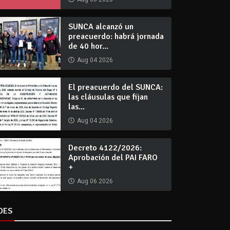
SUNCA alcanzó un
preacuerdo: habrá jornada
de 40 hor...
Aug 04 2026
El preacuerdo del SUNCA:
las cláusulas que fijan
las...
Aug 04 2026
Decreto 4122/2026:
Aprobación del PAI FARO
+
Aug 06 2026
DES