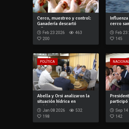
Cerco, muestreo y control:
Influenza 
Ganadería descartó
cerco san
influenza avia...
Garzón
Feb 23 2026
463
Feb 23
200
145
POLÍTICA
NACIONA
Abella y Orsi analizaron la
Presiden
situación hídrica en
participó
Maldonado y...
Prado 20.
Jan 08 2026
532
Sep 14
198
142