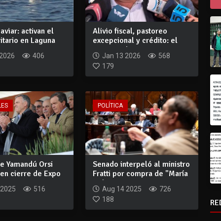
aviar: activan el
Alivio fiscal, pastoreo
itario en Laguna
excepcional y crédito: el
paquete de...
 2026
406
Jan 13 2026
568
179
LES
POLÍTICA
te Yamandú Orsi
Senado interpeló al ministro
 en cierre de Expo
Fratti por compra de "María
..
Dol...
 2025
516
Aug 14 2025
726
188
RE