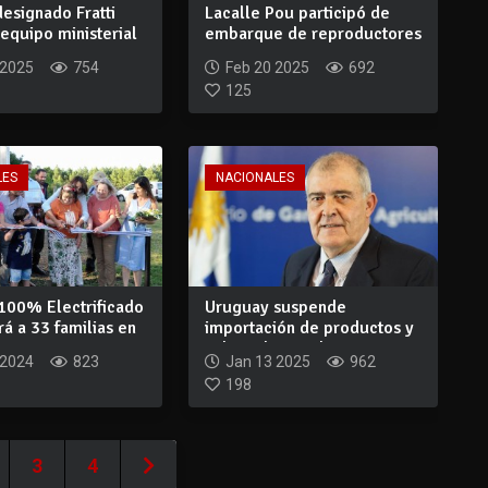
designado Fratti
Lacalle Pou participó de
equipo ministerial
embarque de reproductores
Angus, He...
 2025
754
Feb 20 2025
692
125
LES
NACIONALES
100% Electrificado
Uruguay suspende
rá a 33 familias en
importación de productos y
subproductos de...
 2024
823
Jan 13 2025
962
198
3
4