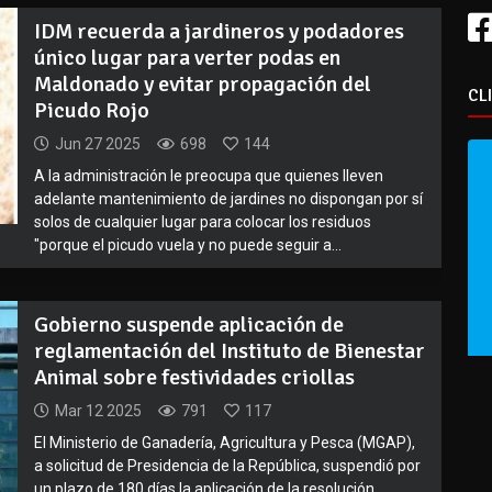
IDM recuerda a jardineros y podadores
único lugar para verter podas en
Maldonado y evitar propagación del
CL
Picudo Rojo
Jun 27 2025
698
144
A la administración le preocupa que quienes lleven
adelante mantenimiento de jardines no dispongan por sí
solos de cualquier lugar para colocar los residuos
"porque el picudo vuela y no puede seguir a...
Gobierno suspende aplicación de
reglamentación del Instituto de Bienestar
Animal sobre festividades criollas
Mar 12 2025
791
117
El Ministerio de Ganadería, Agricultura y Pesca (MGAP),
a solicitud de Presidencia de la República, suspendió por
un plazo de 180 días la aplicación de la resolución