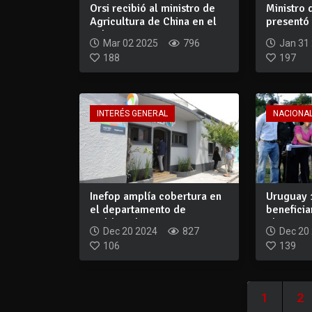
Orsi recibió al ministro de
Ministro 
Agricultura de China en el
presentó 
Palac...
y anun...
Mar 02 2025
796
Jan 31
188
197
INTERÉS GENERAL
NACIONA
Inefop amplía cobertura en
Uruguay 
el departamento de
beneficia
Maldonado
El B...
Dec 20 2024
827
Dec 20
106
139
1
2