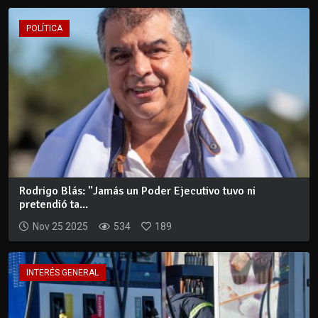
POLÍTICA
Rodrigo Blás: "Jamás un Poder Ejecutivo tuvo ni
pretendió ta...
Nov 25 2025
534
189
INTERÉS GENERAL