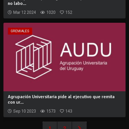
no labo...
Mar 12 2024
1020
152
GREMIALES
Agrupación Universitaria pide al ejecutivo que remita
con ur...
Sep 10 2023
1573
143
1
2