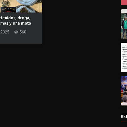
tenidos, droga,
armas y una moto
om...
 2025
560
RE