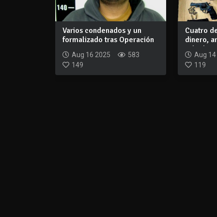
Varios condenados y un
Cuatro de
formalizado tras Operación
dinero, 
Carrara en...
robada c
Aug 16 2025
583
Aug 14
149
119