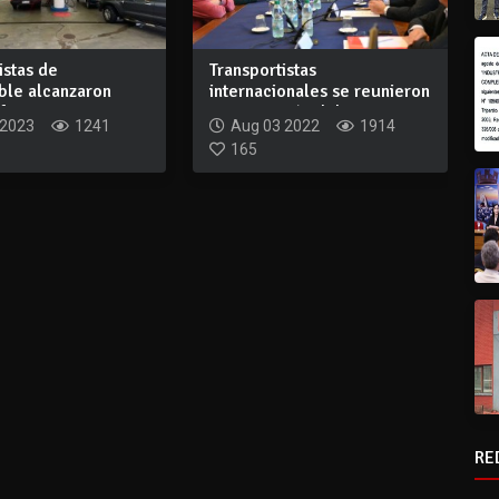
istas de
Transportistas
ble alcanzaron
internacionales se reunieron
firmaron a...
con comisión del...
 2023
1241
Aug 03 2022
1914
165
RE