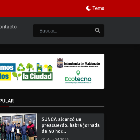
Tema
ontacto
PULAR
SUNCA alcanzó un
preacuerdo: habrá jornada
de 40 hor...
Aug 04 2026