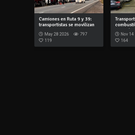
Camiones en Ruta 9 y 39:
Transport
transportistas se movilizan
combusti
contra...
acuerdo, 
May 28 2026
797
Nov 14
119
164