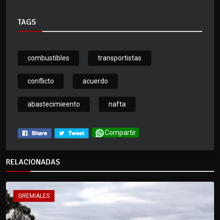
TAGS
combustibles
transportistas
conflicto
acuerdo
abastecimieento
nafta
Compartir
RELACIONADAS
GREMIALES