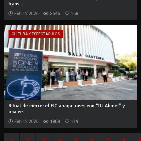
trans...
Feb 12 2026
3546
158
CULTURA Y ESPECTÁCULOS
Ritual de cierre: el FIC apaga luces con “DJ Ahmet” y
una ce...
Feb 12 2026
1808
119
1
2
3
4
5
6
7
8