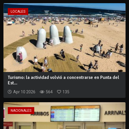
LOCALES
Turismo: la actividad volvió a concentrarse en Punta del
Est...
Apr 10 2026
564
135
NACIONALES