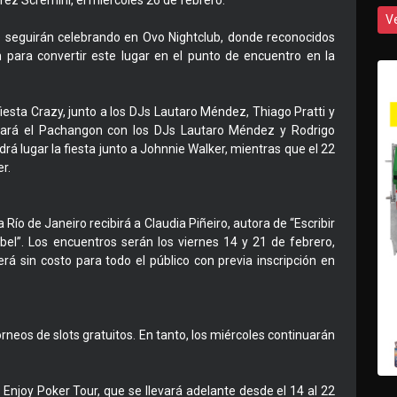
rez Scremini, el miércoles 26 de febrero.
V
se seguirán celebrando en Ovo Nightclub, donde reconocidos
para convertir este lugar en el punto de encuentro en la
fiesta Crazy, junto a los DJs Lautaro Méndez, Thiago Pratti y
brará el Pachangon con los DJs Lautaro Méndez y Rodrigo
rá lugar la fiesta junto a Johnnie Walker, mientras que el 22
r.
a Río de Janeiro recibirá a Claudia Piñeiro, autora de “Escribir
sabel”. Los encuentros serán los viernes 14 y 21 de febrero,
rá sin costo para todo el público con previa inscripción en
neos de slots gratuitos. En tanto, los miércoles continuarán
Enjoy Poker Tour, que se llevará adelante desde el 14 al 22