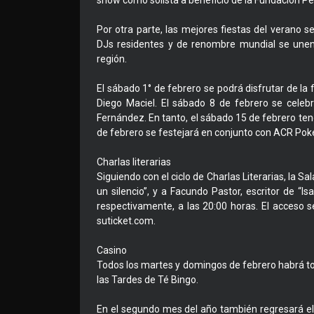
show como solista a beneficio de la Fundación Pé
Por otra parte, las mejores fiestas del verano 
DJs residentes y de renombre mundial se unen 
región.
El sábado 1° de febrero se podrá disfrutar de la 
Diego Maciel. El sábado 8 de febrero se cele
Fernández. En tanto, el sábado 15 de febrero tend
de febrero se festejará en conjunto con ACR Poke
Charlas literarias
Siguiendo con el ciclo de Charlas Literarias, la Sal
un silencio”, y a Facundo Pastor, escritor de “I
respectivamente, a las 20:00 horas. El acceso se
suticket.com.
Casino
Todos los martes y domingos de febrero habrá tor
las Tardes de Té Bingo.
En el segundo mes del año también regresará el 