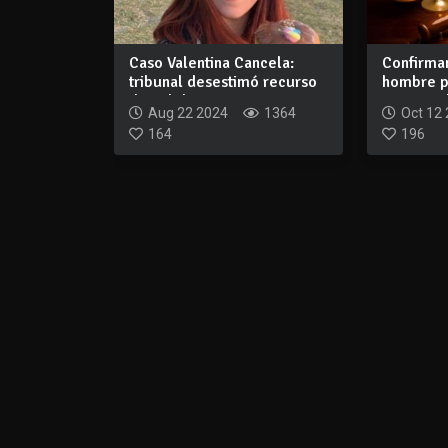
Caso Valentina Cancela:
Confirma
tribunal desestimó recurso
hombre p
de nulida...
continuad
Aug 22 2024
1364
Oct 12
164
196