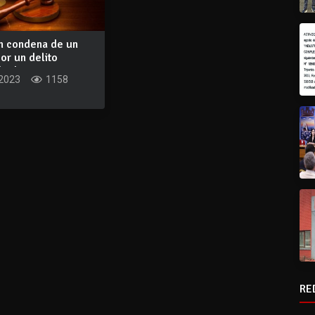
n condena de un
or un delito
o de a...
 2023
1158
RE