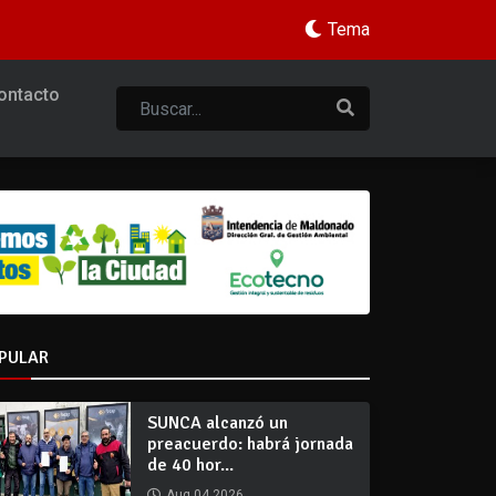
Tema
ontacto
PULAR
SUNCA alcanzó un
preacuerdo: habrá jornada
de 40 hor...
Aug 04 2026