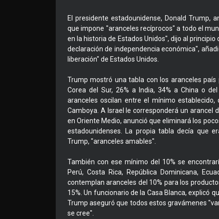
El presidente estadounidense, Donald Trump, a
que impone "aranceles recíprocos" a todo el mund
en la historia de Estados Unidos", dijo al principi
declaración de independencia económica", añadió
liberación" de Estados Unidos.
Trump mostró una tabla con los aranceles país 
Corea del Sur, 26% a India, 34% a China o del
aranceles oscilan entre el mínimo establecido,
Camboya. A Israel le corresponderá un arancel de
en Oriente Medio, anunció que eliminará los po
estadounidenses. La propia tabla decía que er
Trump, "aranceles amables".
También con ese mínimo del 10% se encontrarían
Perú, Costa Rica, República Dominicana, Ecuad
contemplan aranceles del 10% para los producto
15%. Un funcionario de la Casa Blanca, explicó 
Trump aseguró que todos estos gravámenes "van a
se cree".