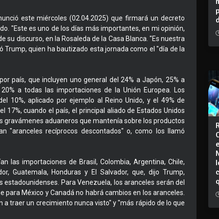
nunció este miércoles (02.04.2025) que firmará un decreto
o. "Este es uno de los días más importantes, en mi opinión,
o de su discurso, en la Rosaleda de la Casa Blanca. "Es nuestra
 Trump, quien ha bautizado esta jornada como el "día de la
por país, que incluyen uno general del 24% a Japón, 25% a
 20% a todas las importaciones de la Unión Europea. Los
 del 10%, aplicado por ejemplo al Reino Unido, y el 49% de
l 17%, cuando el país, el principal aliado de Estados Unidos
cos gravámenes aduaneros que mantenía sobre los productos
an "aranceles recíprocos descontados" o, como los llamó
I
 las importaciones de Brasil, Colombia, Argentina, Chile,
or, Guatemala, Honduras y El Salvador, que, dijo Trump,
s estadounidenses. Para Venezuela, los aranceles serán del
que para México y Canadá no habrá cambios en los aranceles.
 traer un crecimiento nunca visto" y "más rápido de lo que