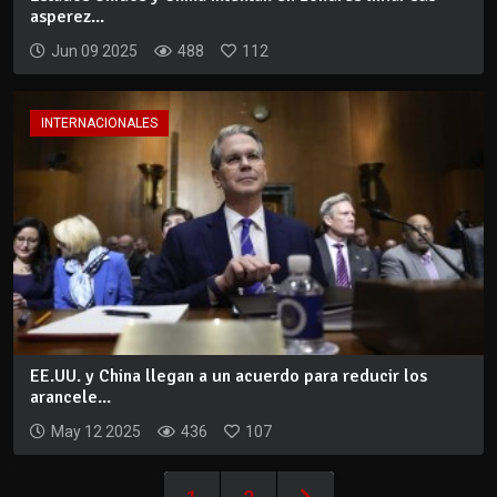
asperez...
Jun 09 2025
488
112
INTERNACIONALES
EE.UU. y China llegan a un acuerdo para reducir los
arancele...
May 12 2025
436
107