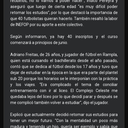
recibirlos, no lo vamos a poder hacer”, indicó Pereyra y
aseguró que luego de cierta edad “es muy difícil poder
retomar los estudios”, por lo que destacó la importancia de
que 40 futbolistas quieran hacerlo. También resaltó la labor
de INEFOP por su aporte a este colectivo.
Según informaron, ya hay 40 inscriptos y el curso
comenzará a principios de junio.
Adriano Freitas, de 26 años, y jugador de fútbol en Rampla,
quien está cursando el bachillerato desde el año pasado,
contó que se dedica al fútbol desde los 17 años y tuvo que
dejar de estudiar en la época en la que era parte del plantel
sub 20 porque los horarios se le interponían con la práctica
y los viajes. “Era complicado el tema de conciliar
entrenamiento con ir al liceo. El Complejo Celeste me
quedaba lejos del liceo por lo que decidí parar y después se
me complicó también volver a estudiar”, dijo el jugador.
Explicó que actualmente decidió retomar sus estudios para
tener un mejor futuro. “Con la mentalidad un poco más
madura y teniendo un hijo, quería ser ejemplo y sabía que