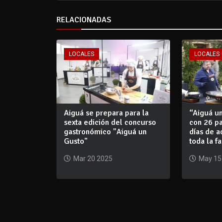
RELACIONADAS
LOCALES
LOCALES
Aiguá se prepara para la
“Aiguá un
sexta edición del concurso
con 26 pa
gastronómico "Aiguá un
días de a
Gusto"
toda la f
Mar 20 2025
May 15