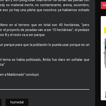
or ahí y son peligrosas realmente. Se llenan las piletas con
nedy es material inerte, no contaminante, arena, escombro,
V
a de eso ya hay una pileta que nosotros ya habíamos echado
lleno en el terreno que en total son 40 hectáreas, "pero
 el proyecto de picadas van a ser 15 hectáreas", el pedazo
r 8 y el resto va a ser parque.
 un parque para que la población lo pueda usar porque es un
l tema se había politizado, Antía fue claro en señalar que
ta".
ecen a Maldonado” concluyó.
humedal