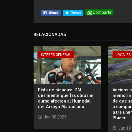
Compartir
RELACIONADAS
INTERÉS GENERAL
LOCALES
Pista de picadas: IDM
Vecinos b
desmiente que las obras en
memoria 
curso afecten al Humedal
de que s
del Arroyo Maldonado
a compart
para una 
Jan 30 2025
Placer
Jun 19