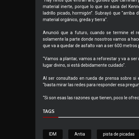
“Hay niños que entran ahí, gurises que caminan p
material inerte, porque lo que se saca del Ken
ladrillo picado, hormigón”. Subrayó que "arrib
material orgánico, greda y tierra".
Anunció que a futuro, cuando se termine el re
solamente la parte donde nosotros vamos a hacer
que va a quedar de asfalto van a ser 600 metros po
"Vamos a plantar, vamos a reforestar y va a ser
lugar divino, si está debidamente cuidado".
Al ser consultado en rueda de prensa sobre si e
"basta mirar las redes para responder esa pregun
“Si son esas las razones que tienen, poco le ofr
TAGS
IDM
Antia
pista de picadas