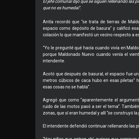
El jefe comunal dijo que se siguen rellenando las p
que no es humedal".
Antía recordó que "se trata de tierras de Mal
espacio como depósito de basura" y calificó esa
colación lo que manifestó un vecino respecto a es
“Yo le pregunté qué hacía cuando vivía en Maldo
porque Maldonado Nuevo cuando venía el viento 
intendente.
Acotó que después de basural, el espacio fue una
metros cúbicos de caca hubo en esas piletas” 
esas cosas no se habla”.
Agregó que como “aparentemente el argumento 
ruido de las motos pasó a ser el tema”. También
zonas, que sí eran humedal y allí “se construyó la 
El intendente defendió continuar rellenando las p