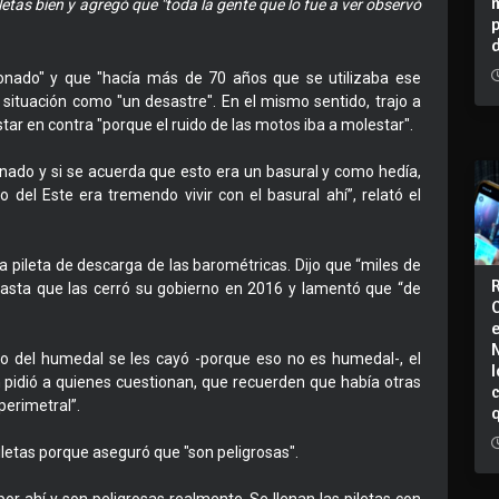
iletas bien y agregó que "toda la gente que lo fue a ver observó
donado" y que "hacía más de 70 años que se utilizaba ese
 situación como "un desastre". En el mismo sentido, trajo a
tar en contra "porque el ruido de las motos iba a molestar".
nado y si se acuerda que esto era un basural y como hedía,
del Este era tremendo vivir con el basural ahí”, relató el
 pileta de descarga de las barométricas. Dijo que “miles de
hasta que las cerró su gobierno en 2016 y lamentó que “de
del humedal se les cayó -porque eso no es humedal-, el
I
 pidió a quienes cuestionan, que recuerden que había otras
perimetral”.
iletas porque aseguró que "son peligrosas".