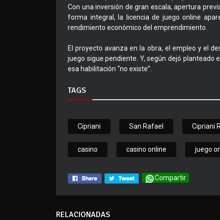
Con una inversión de gran escala, apertura previ
forma integral, la licencia de juego online ap
rendimiento económico del emprendimiento.
El proyecto avanza en la obra, el empleo y el des
juego sigue pendiente. Y, según dejó planteado el 
esa habilitación “no existe”.
TAGS
Cipriani
San Rafael
Cipriani 
casino
casino online
juego on
Compartir
RELACIONADAS