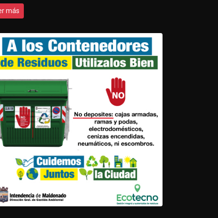
er más