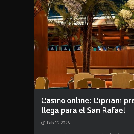
Casino online: Cipriani pr
llega para el San Rafael
Feb 12 2026