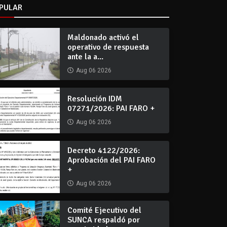
PULAR
Maldonado activó el
operativo de respuesta
ante la a...
Aug 06 2026
Resolución IDM
07271/2026: PAI FARO +
Aug 06 2026
Decreto 4122/2026:
Aprobación del PAI FARO
+
Aug 06 2026
Comité Ejecutivo del
SUNCA respaldó por