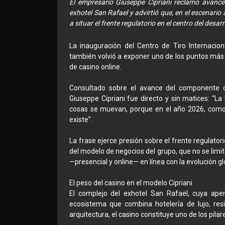
El empresario Giuseppe Cipriani reclamó avances
exhotel San Rafael y advirtió que, en el escenario a
a situar el frente regulatorio en el centro del desar
La inauguración del Centro de Tiro Internaciona
también volvió a exponer uno de los puntos más se
de casino online.
Consultado sobre el avance del componente de
Giuseppe Cipriani fue directo y sin matices: “L
cosas se muevan, porque en el año 2026, como 
existe”.
La frase ejerce presión sobre el frente regulatori
del modelo de negocios del grupo, que no se limit
—presencial y online— en línea con la evolución glo
El peso del casino en el modelo Cipriani
El complejo del exhotel San Rafael, cuya ape
ecosistema que combina hotelería de lujo, res
arquitectura, el casino constituye uno de los pila