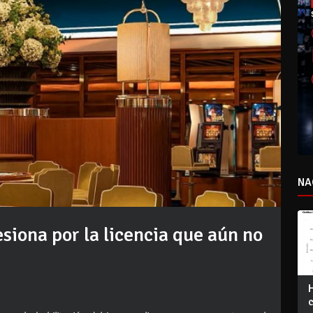
NA
esiona por la licencia que aún no