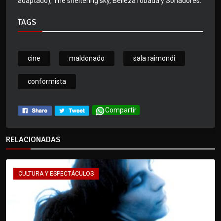
adaptado), The sheltering sky, Belleza robada y Soñadores.
TAGS
cine
maldonado
sala raimondi
conformista
Compartir
RELACIONADAS
CULTURA Y ESPECTÁCULOS