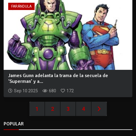
FARÁNDULA
James Gunn adelanta la trama de la secuela de
‘Superman’ y a...
Sep 10 2025
680
172
1
2
3
4
POPULAR