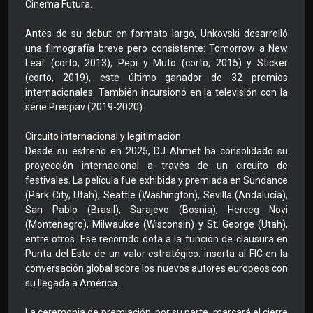
Cinema Futura.
Antes de su debut en formato largo, Unkovski desarrolló
una filmografía breve pero consistente: Tomorrow a New
Leaf (corto, 2013), Pepi y Muto (corto, 2015) y Sticker
(corto, 2019), este último ganador de 32 premios
internacionales. También incursionó en la televisión con la
serie Prespav (2019-2020).
Circuito internacional y legitimación
Desde su estreno en 2025, DJ Ahmet ha consolidado su
proyección internacional a través de un circuito de
festivales. La película fue exhibida y premiada en Sundance
(Park City, Utah), Seattle (Washington), Sevilla (Andalucía),
San Pablo (Brasil), Sarajevo (Bosnia), Herceg Novi
(Montenegro), Milwaukee (Wisconsin) y St. George (Utah),
entre otros. Ese recorrido dota a la función de clausura en
Punta del Este de un valor estratégico: inserta al FIC en la
conversación global sobre los nuevos autores europeos con
su llegada a América.
La ceremonia de premiación, por su parte, marcará el cierre