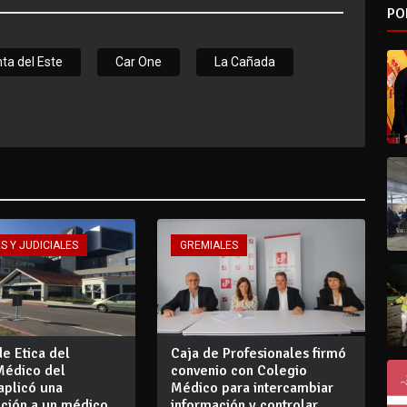
PO
ta del Este
Car One
La Cañada
S Y JUDICIALES
GREMIALES
de Etica del
Caja de Profesionales firmó
Médico del
convenio con Colegio
aplicó una
Médico para intercambiar
ción a un médico
información y controlar