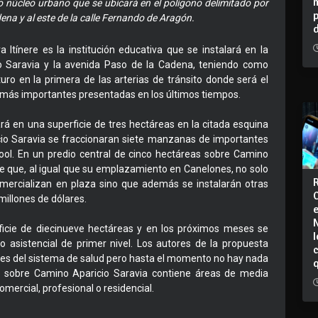
o núcleo urbano que se ubicará en el polígono delimitado por
ena y al este de la calle Fernando de Aragón.
 Itínere es la institución educativa que se instalará en la
o Saravia y la avenida Paso de la Cadena, teniendo como
ro en la primera de las arterias de tránsito donde será el
s más importantes presentadas en los últimos tiempos.
lará en una superficie de tres hectáreas en la citada esquina
icio Saravia se fraccionaran siete manzanas de importantes
ol. En un predio central de cinco hectáreas sobre Camino
ne que, al igual que su emplazamiento en Canelones, no solo
ercializan en plaza sino que además se instalarán otras
millones de dólares.
ficie de diecinueve hectáreas y en los próximos meses se
I
o asistencial de primer nivel. Los autores de la propuesta
tes del sistema de salud pero hasta el momento no hay nada
s sobre Camino Aparicio Saravia contiene áreas de media
ercial, profesional o residencial.