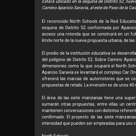
Estará ubicado en la esquina de Distrito 52, nuev
Camino Aparicio Saravia, al este de Paso de la Cad
El reconocido North Schools de la Red Educativa
esquina de Distrito 52 conformada por Aparici
acceso una rotonda que se construirá en un futu
límite norte de la nueva propuesta urbana, de la
El predio de la institución educativa se desarrol
del polígono de Distrito 52. Sobre Camino Apar
dimensiones como la que ocupará el North Scho
Aparicio Saravia se levantará el complejo Car O
ofrecerá las marcas de automotores que se com
propuestas de retails. La inversión es de unos 40 
El área de las siete manzanas tiene una super
sumarán otras propuestas, entre ellas un centr
mantienen conversaciones con distintos referen
confirmado. El proyecto de las siete manzana
intensidad que pueden ser empleadas para uso com