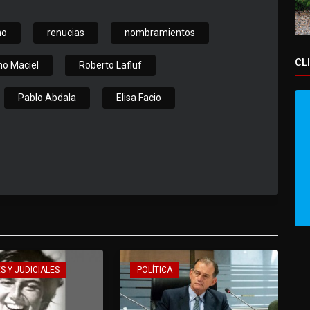
no
renucias
nombramientos
CL
mo Maciel
Roberto Lafluf
Pablo Abdala
Elisa Facio
S Y JUDICIALES
POLÍTICA