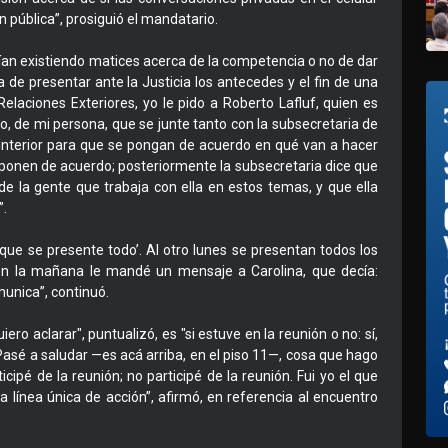
 pública”, prosiguió el mandatario.
ían existiendo matices acerca de la competencia o no de dar
 de presentar ante la Justicia los antecedes y el fin de una
Relaciones Exteriores, yo le pido a Roberto Lafluf, quien es
, de mi persona, que se junte tanto con la subsecretaria de
l Interior para que se pongan de acuerdo en qué van a hacer
 ponen de acuerdo; posteriormente la subsecretaria dice que
e la gente que trabaja con ella en estos temas, y que ella
”.
, que se presente todo’. Al otro lunes se presentan todos los
n la mañana le mandé un mensaje a Carolina, que decía:
unica”, continuó.
o aclarar", puntualizó, es "si estuve en la reunión o no: sí,
 Pasé a saludar —es acá arriba, en el piso 11—, cosa que hago
ipé de la reunión; no participé de la reunión. Fui yo el que
 línea única de acción”, afirmó, en referencia al encuentro