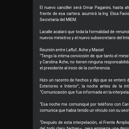
El nuevo canciller será Omar Paganini, hasta aho
frente de esa cartera. asumirá la Ing. Elisa Fa
Secretaría del MIEM.
Lacalle acalaró que toda la formalidad de renunc
nuevos ministros y el nuevo subsecretario del Int
Reunión entre Lafluf, Ache y Maciel
“Tengo la intima convicción de que tanto el ministro
y Carolina Ache, no tienen ninguna responsabili
el presidente al inicio de la conferencia.
Hizo un raconto de hechos y dijo que se enteró 
Exteriores e Interior”, la noche antes de la i
“Comunicación que fue informada en la interpelac
“Esa noche me comuniqué por teléfono con Caro
comunica que habia tenido un vínculo con su secr
“Después de esta interpelación, el Frente Amplio
del todo claro fechas—, pero empieza una discus