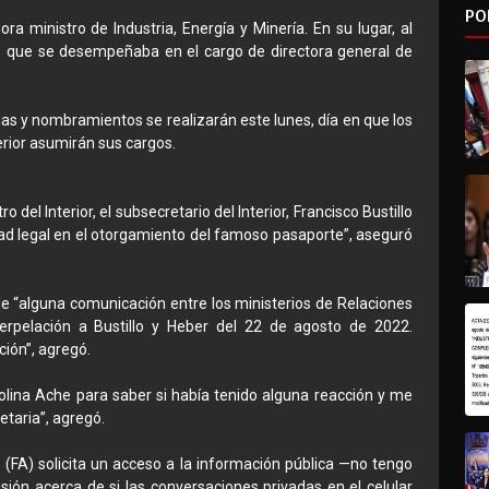
PO
ra ministro de Industria, Energía y Minería. En su lugar, al
cio que se desempeñaba en el cargo de directora general de
ias y nombramientos se realizarán este lunes, día en que los
erior asumirán sus cargos.
 del Interior, el subsecretario del Interior, Francisco Bustillo
dad legal en el otorgamiento del famoso pasaporte”, aseguró
de “alguna comunicación entre los ministerios de Relaciones
nterpelación a Bustillo y Heber del 22 de agosto de 2022.
ión”, agregó.
lina Ache para saber si había tenido alguna reacción y me
etaria”, agregó.
 (FA) solicita un acceso a la información pública —no tengo
ión acerca de si las conversaciones privadas en el celular