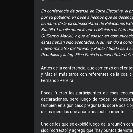
En conferencia de prensa en Torre Ejecutiva, el p
por su gobierno en base a hechos que se desencad
semana, de la ex subsecretaria de Relaciones Exter
Bustillo, Lacalle anunció que el Ministro del Interi
Guillermo Maciel, y que el asesor en comunicaci
éstas habían sido aceptadas. A su vez, dio a conoce
nuevo ministro del Interior y Pablo Abdala será su
República y la Ing. Elisa Facio la nueva titular del 
Antes de la conferencia, que comenzó en el entor
y Maciel, más tarde con referentes de la coalic
Fernando Pereira.
Pocos fueron los participantes de esos encuen
declaraciones, pero luego de todos los encuen
también en algún caso preguntado sobre posiciones
de las medidas que anunciaría públicamente.
Uno de los que se expidió luego de la reunión con 
sido "correcto" y agregó que "hay puntos de vista